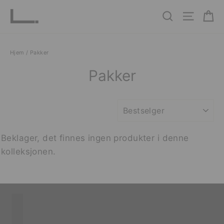
Hopp
Ha
Søk
Nettste
til
innhold
Hjem
/
Pakker
Pakker
SORTER
Beklager, det finnes ingen produkter i denne
kolleksjonen.