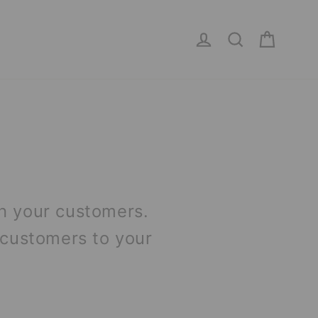
Handle
Logg inn
Søk
th your customers.
customers to your