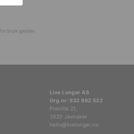
 for bruk
gjelder.
Live Longer AS
Org.nr: 932 862 522
Prestlia 21,
3520 Jevnaker
hello@livelonger.no