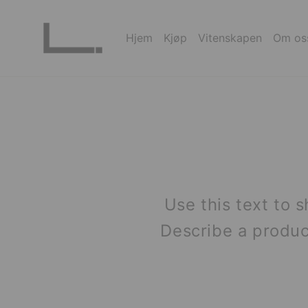
Hopp
til
Hjem
Kjøp
Vitenskapen
Om os
innhold
Use this text to 
Describe a produ