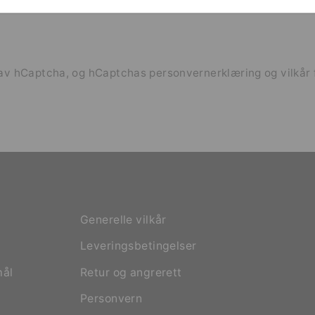
t av hCaptcha, og hCaptchas
personvernerklæring
og
vilkår
Generelle vilkår
Leveringsbetingelser
mål
Retur og angrerett
Personvern