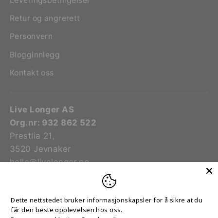
Leveringsbetingelser
Retur og angrerett
Personvern
Blogginnlegg
Kontakt oss
Live Longer AS
Org.nr: 932 862 522
Prestlia 21,
3520 Jevnaker
hello@livelonger.no
Språk
Dette nettstedet bruker informasjonskapsler for å sikre at du
Norsk (bokmål)
får den beste opplevelsen hos oss.