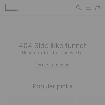
Hopp
Ha
Søk
Nettste
til
innhold
404 Side ikke funnet
Siden du lette etter finnes ikke.
Fortsett å handle
Popular picks