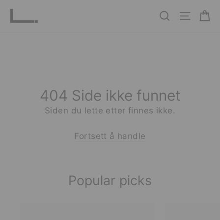
Hopp
Ha
Søk
Nettste
til
innhold
404 Side ikke funnet
Siden du lette etter finnes ikke.
Fortsett å handle
Popular picks