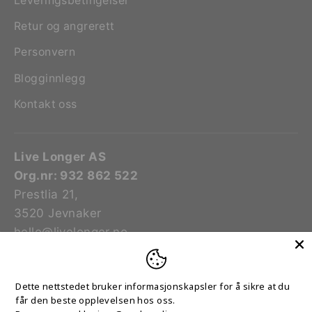
Leveringsbetingelser
Retur og angrerett
Personvern
Blogginnlegg
Kontakt oss
Live Longer AS
Org.nr: 932 862 522
Prestlia 21,
3520 Jevnaker
hello@livelonger.no
Språk
Dette nettstedet bruker informasjonskapsler for å sikre at du
Norsk (bokmål)
får den beste opplevelsen hos oss.